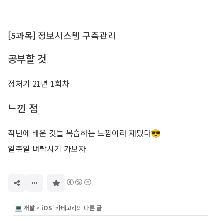
[5과목] 정보시스템 구축관리
공부할 것
정처기 21년 1회차
느낀 점
작년에 배운 것들 복습하는 느낌이라 재밌다😎
일주일 벼락치기 가보자
구
독
하
기
'
💻 개발
>
iOS
' 카테고리의 다른 글