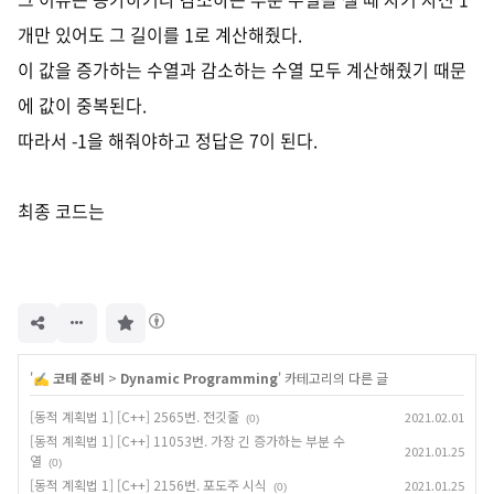
개만 있어도 그 길이를 1로 계산해줬다.
이 값을 증가하는 수열과 감소하는 수열 모두 계산해줬기 때문
에 값이 중복된다.
따라서 -1을 해줘야하고 정답은 7이 된다.
최종 코드는
구
독
하
기
'
✍️ 코테 준비
>
Dynamic Programming
' 카테고리의 다른 글
[동적 계획법 1] [C++] 2565번. 전깃줄
2021.02.01
(0)
[동적 계획법 1] [C++] 11053번. 가장 긴 증가하는 부분 수
2021.01.25
열
(0)
[동적 계획법 1] [C++] 2156번. 포도주 시식
2021.01.25
(0)