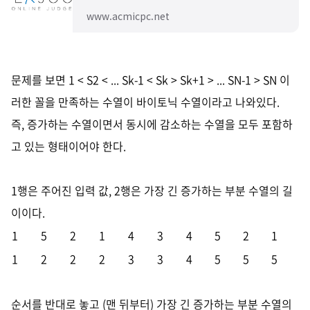
www.acmicpc.net
문제를 보면 1 < S2 < ... Sk-1 < Sk > Sk+1 > ... SN-1 > SN 이
러한 꼴을 만족하는 수열이 바이토닉 수열이라고 나와있다.
즉, 증가하는 수열이면서 동시에 감소하는 수열을 모두 포함하
고 있는 형태이어야 한다.
1행은 주어진 입력 값,
2행은 가장 긴 증가하는 부분 수열의 길
이이다.
1
5
2
1
4
3
4
5
2
1
1
2
2
2
3
3
4
5
5
5
순서를 반대로 놓고 (맨 뒤부터) 가장 긴 증가하는 부분 수열의