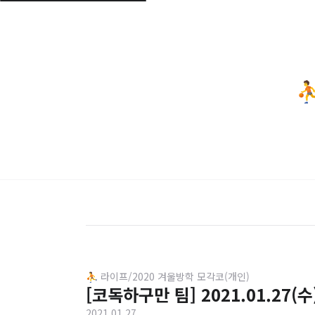
⛹
⛹️ 라이프/2020 겨울방학 모각코(개인)
[코독하구만 팀] 2021.01.27(수
2021.01.27