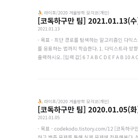
⛹️ 라이프/2020 겨울방학 모각코(개인)
[코독하구만 팀] 2021.01.13(수
2021.01.13
- 목표 - 최단 경로를 탐색하는 알고리즘인 다
를 응용하는 법까지 학습한다. 1. 다익스트라 방
출력하시오. [입력 값] 6 7 A B C D E F A B 10 A
래프의 노드와 엣지가 주어졌을 때 방향 가중치 그래
⛹️ 라이프/2020 겨울방학 모각코(개인)
[코독하구만 팀] 2020.01.05(화
2021.01.05
- 목표 - codekodo.tistory.com/12 [코독하
하고 백준 문제를 통해 실제 문제에 적용해본다. 실습은