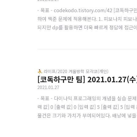
- 목표 - codekodo.tistory.com/42 [
하여 백준 문제에 적용해본다. 1. 피보나치 피보나치 수
되지만 dp를 활용하면 더욱 빠르게 정답에 접근이
최대한의 값어치를 구하고 표를 채우면 다음과 같이 채울 수 있다. 
⛹️ 라이프/2020 겨울방학 모각코(개인)
[코독하구만 팀] 2021.01.27(수
2021.01.27
- 목표 - 다이나믹 프로그래밍의 개념을 실습 문제
력 값] 0 [출력 값] 0 [입력 값] 5 [출력 값] 
물건은 크기와 가치가 부여되어있다. 배낭에 넣을 수 있는
치 [출력 값] 7 3. 제재소 재목을 만드는 제재소