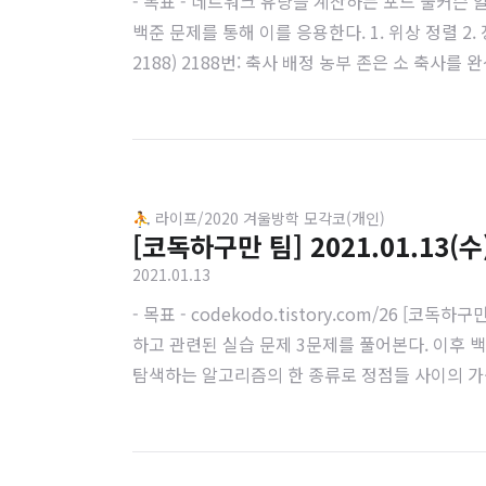
- 목표 - 네트워크 유량을 계산하는 포드 풀커슨
백준 문제를 통해 이를 응용한다. 1. 위상 정렬 2. 정
2188) 2188번: 축사 배정 농부 존은 소 축사
만 들어가게 계획했다. 첫 주에는 소를 임의 배정해 w
⛹️ 라이프/2020 겨울방학 모각코(개인)
[코독하구만 팀] 2021.01.13(수
2021.01.13
- 목표 - codekodo.tistory.com/26 [
하고 관련된 실습 문제 3문제를 풀어본다. 이후 백
탐색하는 알고리즘의 한 종류로 정점들 사이의 가
다. 특정 행에서 특정 열로 이동할 때 발생하는 가중
E F..