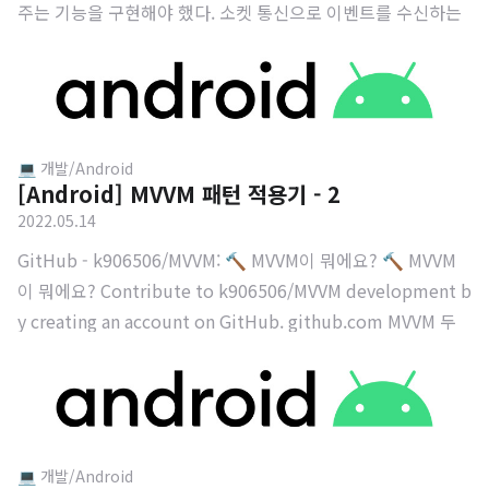
주는 기능을 구현해야 했다. 소켓 통신으로 이벤트를 수신하는
데 Activity 이동이나 Fragment 이동에 관계 없이 서버와 연결
가능한 소켓 통신이 필요했다. 해결 방법 MVVM과 단일 Activit
y를 사용했기에 Activity는 MainActivity 한 개 뿐이었고 Main
Activity 에서 소켓 통신을 구현하면 되는 문제였다. 하지만 앱
을 사용하지 않는 상황에서도 알림을 수신해야 할 필요가 있었
💻 개발/Android
[Android] MVVM 패턴 적용기 - 2
고 이를 위해 Service를 사용했다. 물론 MainActivity 안에 해
2022.05.14
당 기능을 구현할 수 있다. 하지만 소켓 통신이 MainActivity
자체에 종속되는 상황이 발생하기에 ..
GitHub - k906506/MVVM: 🔨 MVVM이 뭐에요? 🔨 MVVM
이 뭐에요? Contribute to k906506/MVVM development b
y creating an account on GitHub. github.com MVVM 두
번째 시간이다. 갑작스럽게 찾아온 이유는 졸프를 진행하다가
RecyclerView 를 Room 을 사용해서 MVVM 패턴 으로 구현했
는데 정상적으로 작동하지 않아서 RecyclerView + Room +
MVVM 을 정리하고 코드를 다시 보려고 한다. 우선 MVVM 을
구현하기 위해서는 위의 그림을 이해하고 넘어가는 것이 좋다.
💻 개발/Android