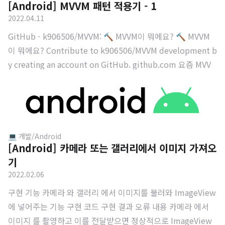
[Android] MVVM 패턴 적용기 - 1
그림에서 주의깊게 봐야할 것은 화살표의 방향 이다. 모든 화살
2022.04.11
표가 단방향으로 연결 되어있고 상위 요소는 하위 요소를 참조
한다. 참조..
GitHub - k906506/MVVM: 🔨 MVVM이 뭐에요? 🔨 MVVM
이 뭐에요? Contribute to k906506/MVVM development b
y creating an account on GitHub. github.com 요즘 MVV
M 에 대해서 공부하고 있다. 지금까지 앱 구현할 때 그냥 액티
비티에 다 때려박았었는데 모델이랑 뷰가 너무 강하게 결합되
어 있는 느낌이 강했다. 또한 대부분의 로직을 뷰(액티비티)에
서 처리하고 하고 있었고 재사용성이 매우 떨어졌었다. 실제로
겨울방학에 진행했던 글로벌인재트랙 때 어플 을 하나 만들었
💻 개발/Android
[Android] 카메라 또는 갤러리에서 이미지 가져오
고 나름 분리한다고 분리했는데 진짜 재사용성이 0 이었다. MV
기
C 가 구현하기는 정말 편했지만 이 기회에 패턴 공부도 할겸 M
2022.02.06
VVM 을 접하게 되었다. 물론 MVC ..
구현 기능 카메라 와 갤러리 에서 이미지를 불러와 ImageView
에 넣어주는 기능 구현 코드 구현 결과 오류 내용 카메라 에서
이미지 를 촬영하고 이를 전달받으면 정상적으로 ImageView