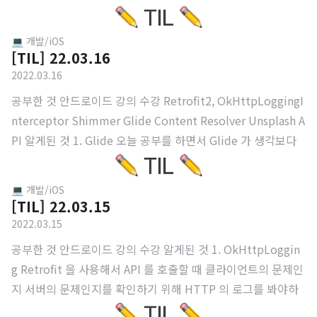
력하면 사용자가 Enter 를 누르기도 전에 입력한 검색어에 따
라 자동완성 검색어가 변경되는 것을 볼 수 있다. 이를 구현하기
💻 개발/iOS
위해선 EditText 의 텍스트 변화를 감지해야하는데 이를 Add
[TIL] 22.03.16
TextChangedListener 를 통해 감지할 수 있다. private fun
2022.03.16
bindViews() = with(binding) { editTextView.addTextCha
공부한 것 안드로이드 강의 수강 Retrofit2, OkHttpLoggingI
ngedListener { Log.d("Changed!", editTextView.text.to
nterceptor Shimmer Glide Content Resolver Unsplash A
String()) ..
PI 알게된 것 1. Glide 오늘 공부를 하면서 Glide 가 생각보다
엄청 강력한 라이브러리라는 것을 깨달았다. Glide 를 사용한
지는 꽤 됐지만 이를 제대로 사용하고 있지 않았다. 우선 그동안
💻 개발/iOS
Glide 를 사용할 때 아래처럼 써왔다. 그냥 단순히 이미지뷰에
[TIL] 22.03.15
이미지를 넣어주기 위한 용도로... private fun bindViews() {
2022.03.15
Glide.with(binding.root) .load(profileImageUrl) .into(bi
공부한 것 안드로이드 강의 수강 알게된 것 1. OkHttpLoggin
nding.profileImageView) } 하지만 정말 다양한 기능을 제공
g Retrofit 을 사용해서 API 를 호출할 때 클라이언트의 문제인
하고 있었다. ..
지 서버의 문제인지를 확인하기 위해 HTTP 의 로그를 봐야하
는 경우가 있다. 이 때 사용할 수 있는 것이 OkHttp 의 HttpLo