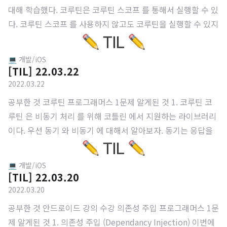
대해 학습했다. 코루틴은 코루틴 스코프 를 통해서 실행할 수 있
다. 코루틴 스코프 를 사용하지 않고도 코루틴을 실행할 수 있지
만 이런 경우에 작업이 종료된 코루틴에 대해 별도의 처리를 해
줘야 한다. Coroutine Scope Coroutine Scope 는 코루틴의
💻 개발/iOS
범위를 정의하는 인터페이스 이다. 말 그대로 코루틴이 실행되
[TIL] 22.03.22
는 범위를 지정한다. 모든 코루틴은 Scope 내에서 실행되어야
2022.03.22
하고 액티비티 나 프래그먼트 의 생명주기 에 따라 코루틴 을 취
공부한 것 코루틴 프로그래머스 1문제 알게된 것 1. 코루틴 코
소 하여 메모리 릭 을 방지한다. Global Scope 와 Coroutine
루틴 은 비동기 처리 를 위해 코틀린 에서 지원하는 라이브러리
Scope 가 존재한다. 1. Global Scope : 앱의 생명주기와 함께
이다. 우선 동기 와 비동기 에 대해서 알아보자. 동기는 응답을
동작하기에 별도의 생명 주기 관리가 ..
요청했을 때 반환 값을 얻기 전까지 대기하는 것을 뜻하고, 비동
기는 대기시간 별도의 Task를 수행하는 것을 뜻한다. 동시성 처
💻 개발/iOS
리 작년 OS 수업을 들을 때 동시성 처리 에 대해서 배웠었다. 그
[TIL] 22.03.20
런데 갑자기 동시성 처리를 왜 얘기하느냐, 동시성 처리가 비동
2022.03.20
기의 개념이 적용되어 있기 때문이다. 동시성 처리는 말 그대로
공부한 것 안드로이드 강의 수강 의존성 주입 프로그래머스 1문
동시에 여러 개의 프로세스가 동시에 실행되는 것처럼 보이는
제 알게된 것 1. 의존성 주입 (Dependancy Injection) 이번에