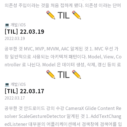
것이다. (Context Switching 이 발생한다.) 싱글 코어 에서 멀
의존성 주입이라는 것을 처음 접하게 됐다. 의존성 이라는 단어
티 쓰레드 를 통해서 이를 구현하고 있다. 쓰레드 동시성 처리를
자체를 build.gradle 에 선언하는 implementation 'org.jet
위해서..
brains... 처럼 라이브러리 추가 말고는 접해본 적이 없었다. 아
💻 개발/iOS
무튼 오늘 강의 를 수강하면서 의존성 주입 라이브러리인 Koin
[TIL] 22.03.19
을 접했고 이에 관해서 좀 더 찾아보는 시간을 가졌다. 의존성
2022.03.19
주입 이라는 개념 자체는 어렵지 않았다. 우선 코드를 살펴보자.
공부한 것 MVC, MVP, MVVM, AAC 알게된 것 1. MVC 우선 가
class Car { private val engine = Engine() private fun start
장 일반적으로 사용되는 아키텍쳐 패턴이다. Model, View, Co
() { engine.start() } } class En..
ntroller 로 나뉜다. Model 은 데이터 생성, 삭제, 갱신 등의 로
직이 들어있다. View 는 사용자에게 보여지는 화면이다. Contr
oller 는 사용자의 입력을 처리한다. 우선 사용자가 View 를 통
💻 개발/iOS
해서 입력이 들어오고 Controller 가 이를 처리한다. 이 때 입
[TIL] 22.03.17
력을 분석해서 Model 과 View 에 갱신 요청을 한다. Model 은
2022.03.17
데이터를 갱신하고 View 는 UI 를 갱신한다. 정리하자면, Cont
공부한 것 안드로이드 강의 수강 CameraX Glide Content Re
roller 는 Model 과 View 가 무엇을 해야할 지 알고 있고 이를
solver ScaleGestureDetector 알게된 것 1. AddTextChang
통제하고 있다. Controller 를 통해서 Model 과..
edListener 대부분의 어플리케이션에서 검색창에 검색어를 입