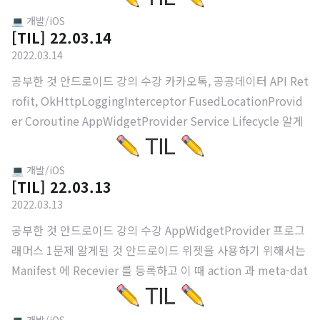
ggingInterceptor 이다. // Retrofit Interface 를 구현한다. p
💻 개발/iOS
rivate val openApiService : OpenApiService by lazy { Ret
[TIL] 22.03.14
rofit.Builder() .baseUrl(Url.OPEN_API_BASE_URL) .addC
2022.03.14
onverter(GsonConverterFactory.create()) .client(buildO
공부한 것 안드로이드 강의 수강 카카오톡, 공공데이터 API Ret
kHttpClient()) .build() .crea..
rofit, OkHttpLoggingInterceptor FusedLocationProvid
er Coroutine AppWidgetProvider Service Lifecycle 알게
된 것 1. FusedLocationProvider 안드로이드에서 위치 정보
를 받아올 수 있는 방법에는 LocationManager 와 FusedLoca
💻 개발/iOS
tionProvider 가 있다. 우선 LocationManager 은 getLastKn
[TIL] 22.03.13
ownLocation 또는 LocationListener 를 통해서 위치 정보를
2022.03.13
가져올 수 있다. // LocationManager 를 정의한다. val locati
공부한 것 안드로이드 강의 수강 AppWidgetProvider 프로그
onManager = getSystemService(LOCA..
래머스 1문제 알게된 것 안드로이드 위젯을 사용하기 위해서는
Manifest 에 Recevier 를 등록하고 이 때 action 과 meta-dat
a 를 넣어준다. meta-data : 위젯 레이아웃의 크기, 초기 레이
아웃 리소스, 업데이트 빈도 등 앱 위젯의 기본적인 특성을 정의
💻 개발/iOS