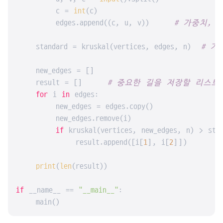
        c = 
int
(c)

        edges.append((c, u, v))     
# 가중치, 
    standard = kruskal(vertices, edges, n)  
# 기
    new_edges = []

    result = []     
# 중요한 길을 저장할 리스트
for
 i 
in
 edges:

        new_edges = edges.copy()

        new_edges.remove(i)

if
 kruskal(vertices, new_edges, n) > sta
            result.append([i[
1
], i[
2
]])

print
(
len
(result))

if
 __name__ == 
"__main__"
:

    main()