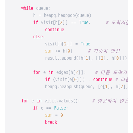
while
 queue:

        h = heapq.heappop(queue)

if
 visit[h[
2
]] == 
True
:     
# 도착지점
continue
else
:

            visit[h[
2
]] = 
True
sum
 += h[
0
]     
# 가중치 합산
            result.append([h[
1
], h[
2
], h[
0
]])

for
 e 
in
 edges[h[
2
]]:   
# 다음 도착지점
if
 (visit[e[
0
]]) : 
continue
# 다음
            heapq.heappush(queue, [e[
1
], h[
2
], 
for
 e 
in
 visit.values():    
# 방문하지 않은 
if
 e == 
False
:

sum
 = 
0
break