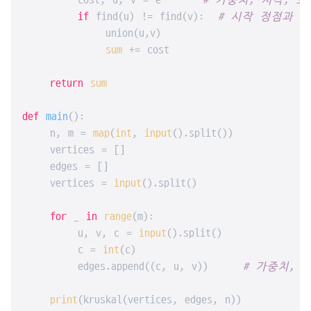
        cost, u, v = e      
# 가중치, 시작, 도
if
 find(u) != find(v):  
# 시작 정점과 
            union(u,v)

sum
 += cost

return
sum
def
main
():

    n, m = 
map
(
int
, 
input
().split())

    vertices = []

    edges = []

    vertices = 
input
().split()

for
 _ 
in
range
(m):

        u, v, c = 
input
().split()

        c = 
int
(c)

        edges.append((c, u, v))     
# 가중치, 
print
(kruskal(vertices, edges, n))
