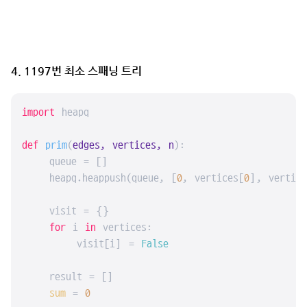
4. 1197번 최소 스패닝 트리
import
 heapq

def
prim
(
edges, vertices, n
):

    queue = []

    heapq.heappush(queue, [
0
, vertices[
0
], vertice
    visit = {}

for
 i 
in
 vertices:

        visit[i] = 
False
    result = []

sum
 = 
0