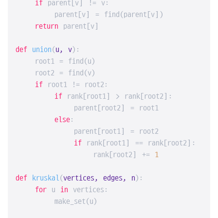
if
 parent[v] != v:

        parent[v] = find(parent[v])

return
 parent[v]

def
union
(
u, v
):

    root1 = find(u)

    root2 = find(v)

if
 root1 != root2:

if
 rank[root1] > rank[root2]:

            parent[root2] = root1

else
:

            parent[root1] = root2

if
 rank[root1] == rank[root2]:

                rank[root2] += 
1
def
kruskal
(
vertices, edges, n
):

for
 u 
in
 vertices:

        make_set(u)
