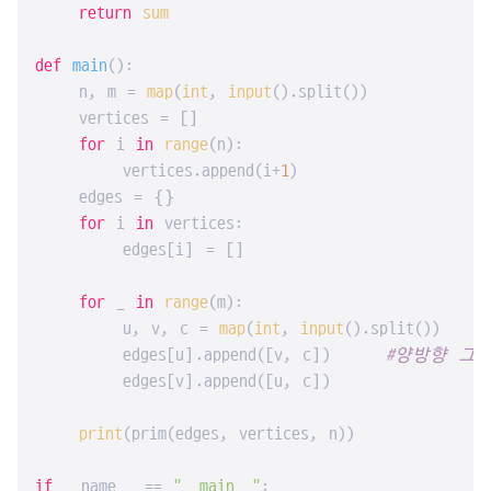
return
sum
def
main
():

    n, m = 
map
(
int
, 
input
().split())

    vertices = []

for
 i 
in
range
(n):

        vertices.append(i+
1
)

    edges = {}

for
 i 
in
 vertices:

        edges[i] = []

for
 _ 
in
range
(m):

        u, v, c = 
map
(
int
, 
input
().split())   
#
        edges[u].append([v, c])     
#양방향 그
        edges[v].append([u, c])

print
(prim(edges, vertices, n))

if
 __name__ == 
"__main__"
:
