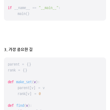
if
 __name__ == 
"__main__"
:

    main()
3. 가장 중요한 길
parent = {}

rank = {}

def
make_set
(
v
):

    parent[v] = v

    rank[v] = 
0
def
find
(
v
):
