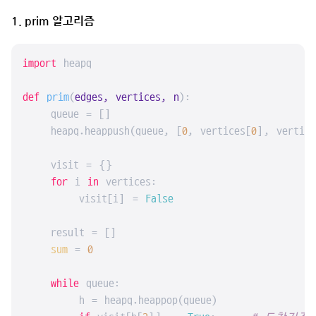
1. prim 알고리즘
import
 heapq

def
prim
(
edges, vertices, n
):

    queue = []

    heapq.heappush(queue, [
0
, vertices[
0
], vertice
    visit = {}

for
 i 
in
 vertices:

        visit[i] = 
False
    result = []

sum
 = 
0
while
 queue:

        h = heapq.heappop(queue)
