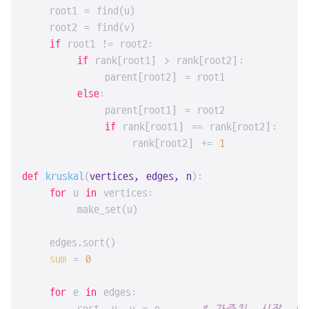
    root1 = find(u)

    root2 = find(v)

if
 root1 != root2:

if
 rank[root1] > rank[root2]:

            parent[root2] = root1

else
:

            parent[root1] = root2

if
 rank[root1] == rank[root2]:

                rank[root2] += 
1
def
kruskal
(
vertices, edges, n
):

for
 u 
in
 vertices:

        make_set(u)

    edges.sort()

sum
 = 
0
for
 e 
in
 edges:
