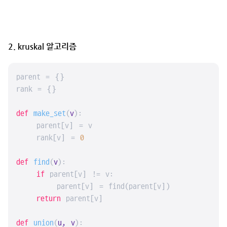
2. kruskal 알고리즘
parent = {}

rank = {}

def
make_set
(
v
):

    parent[v] = v

    rank[v] = 
0
def
find
(
v
):

if
 parent[v] != v:

        parent[v] = find(parent[v])

return
 parent[v]

def
union
(
u, v
):
