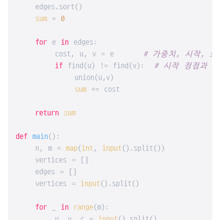
    edges.sort()

sum
 = 
0
for
 e 
in
 edges:

        cost, u, v = e      
# 가중치, 시작, 도
if
 find(u) != find(v):  
# 시작 정점과 
            union(u,v)

sum
 += cost

return
sum
def
main
():

    n, m = 
map
(
int
, 
input
().split())

    vertices = []

    edges = []

    vertices = 
input
().split()

for
 _ 
in
range
(m):

        u, v, c = 
input
().split()
