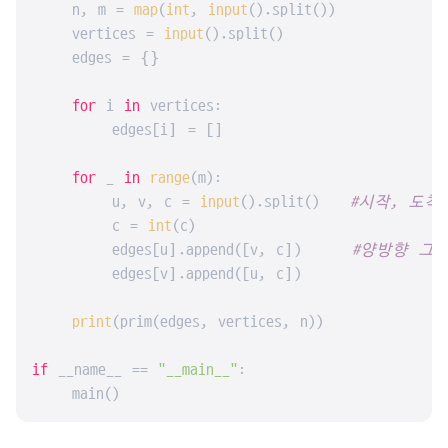
    n, m = 
map
(
int
, 
input
().split())

    vertices = 
input
().split()

    edges = {}

for
 i 
in
 vertices:

        edges[i] = []

for
 _ 
in
range
(m):

        u, v, c = 
input
().split()   
#시작, 도착
        c = 
int
(c)

        edges[u].append([v, c])     
#양방향 그
        edges[v].append([u, c])

print
(prim(edges, vertices, n))

if
 __name__ == 
"__main__"
:

    main()