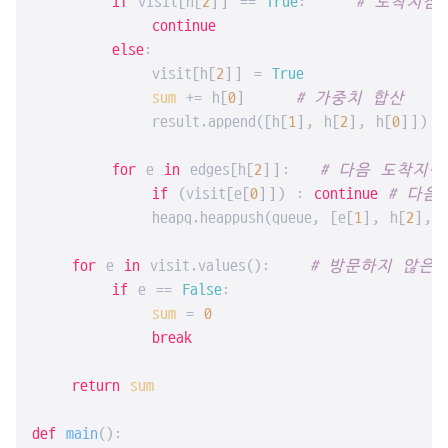
if
 visit[h[
2
]] == 
True
:     
# 도착지점
continue
else
:

            visit[h[
2
]] = 
True
sum
 += h[
0
]     
# 가중치 합산
            result.append([h[
1
], h[
2
], h[
0
]])

for
 e 
in
 edges[h[
2
]]:   
# 다음 도착지점
if
 (visit[e[
0
]]) : 
continue
# 다음
            heapq.heappush(queue, [e[
1
], h[
2
], 
for
 e 
in
 visit.values():    
# 방문하지 않은 
if
 e == 
False
:

sum
 = 
0
break
return
sum
def
main
():
