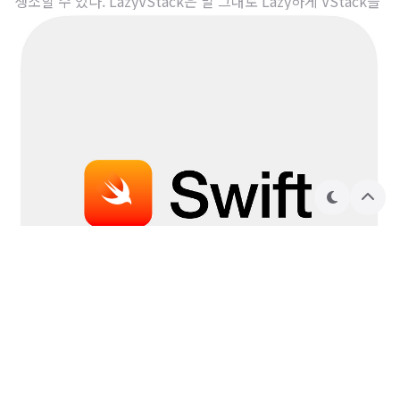
생소할 수 있다. LazyVStack은 말 그대로 Lazy하게 VStack을
그린다는 느낌으로, VStack으로 보여줄 항목이 실제로 UI에 보
여질 때 렌더링을 진행하는 View이다. Apple Developer Doc
umentation developer.apple.com 그렇다면 기존에 사용하
던 VStack과는 어떤 차이가 있을까? 평소에 사용하던 VStack
은 뷰가 보여질 때(onAppear) 모든 항목을 렌더링한다. 그렇기
에 ScrollView + VStack 조합으로 List를 나타낸다면 초기에
많은 리소스를 소모하게 된다. 적은 개수의 간단한 항목들을 ..
테
상
마
단
으
로
💻 개발/iOS