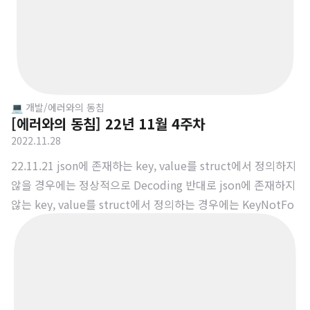
💻 개발/에러와의 동침
[에러와의 동침] 22년 11월 4주차
2022.11.28
22.11.21 json에 존재하는 key, value를 struct에서 정의하지
않을 경우에는 정상적으로 Decoding 반대로 json에 존재하지
않는 key, value를 struct에서 정의하는 경우에는 KeyNotFo
und Error가 발생 특정 value에 key-value가 부분적으로 존재
할 때는 Optional을 적용 만약, key-value를 제대로 정의했는
데 KeyNotFound Error가 발생하면 특정 key-value가 부분
적으로 존재하는지 확인할 것 22.11.22 json에는 id가 없지만 i
dentifiable을 만족시키기 위해 uuid를 넣어주는 경우 var이