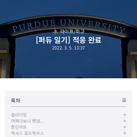
⛹️ 라이프/회고
[퍼듀 일기] 적응 완료
2022. 3. 5. 13:37
목차
클라이밍
어쩌다보니 병원...
한인마트
텍사스 로드하우스