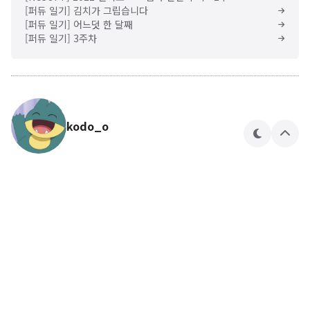
[퍼듀 일기] 김치가 그립습니다
[퍼듀 일기] 어느덧 한 달째
[퍼듀 일기] 3주차
kodo_o
테
상
마
단
으
로
🍎🍏
kodo_o 님의 블로그입니다.
구독하기