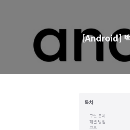
[Androi
목차
구현 문제
해결 방법
코드