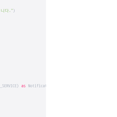
니다."
)

_SERVICE) 
as
 NotificationManager
