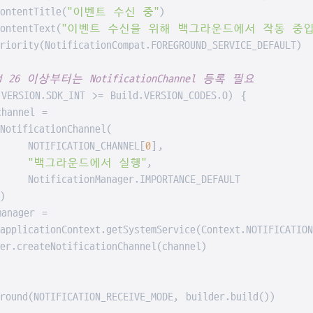
ntentTitle(
"이벤트 수신 중"
)

ntentText(
"이벤트 수신을 위해 백그라운드에서 작동 중입
ority(NotificationCompat.FOREGROUND_SERVICE_DEFAULT)

id 26 이상부터는 NotificationChannel 등록 필요
.VERSION.SDK_INT >= Build.VERSION_CODES.O) {

hannel =

tificationChannel(

   NOTIFICATION_CHANNEL[
0
],

"백그라운드에서 실행"
,

  NotificationManager.IMPORTANCE_DEFAULT



anager =

licationContext.getSystemService(Context.NOTIFICATION
.createNotificationChannel(channel)

ound(NOTIFICATION_RECEIVE_MODE, builder.build())
