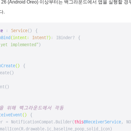
 26 (Android Oreo) 이상부터는 백그라운드에서 앱을 실행할
다.
ce
 : 
Service
() {

nBind
(intent: 
Intent
?)
: IBinder? {

 yet implemented"
)

nCreate
()
 {

eate()

t()

신을 위해 백그라운드에서 작동
ceiveEvent
()
 {

er = NotificationCompat.Builder(
this
@ReceiverService
, NO
llIcon(R.drawable.ic_baseline_poop_solid_icon)
