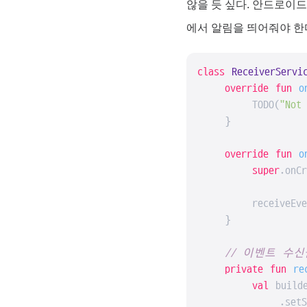
않을 듯 싶다. 안드로이드
에서 알림을 띄어줘야 한
class
ReceiverServi
override
fun
o
        TODO(
"Not
    }

override
fun
o
super
.onCr
        receiveEven
    }

// 이벤트 수
private
fun
re
val
 build
            .setSma