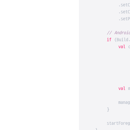
            .setCo
            .setCo
            .setPri
// Andro
if
 (Build
val
 c
                No
                 
                  
                )
val
 m
                app
            manager
        }

        startForegr