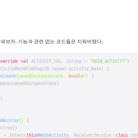
 부터 살펴보자. 기능과 관련 없는 코드들은 지워버렸다.
override
val
 ACTIVITY_TAG: String = 
"MAIN_ACTIVITY"
) :

tivityMainBinding>(R.layout.activity_main) {

nCreate
(savedInstanceState: 
Bundle
?)
 {

eate(savedInstanceState)



nDestroy
()
 {

stroy()

t = Intent(
this
@MainActivity
, ReceiverService::
class
.jav