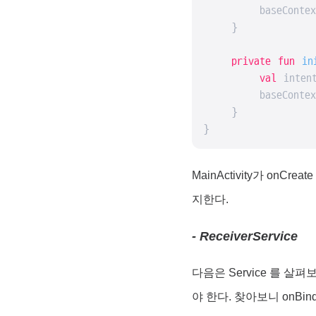
        baseContext
    }

private
fun
in
val
 inten
        baseContext
    }

}
MainActivity가 onCr
지한다.
- ReceiverService
다음은 Service 를 살펴보
야 한다. 찾아보니 onB