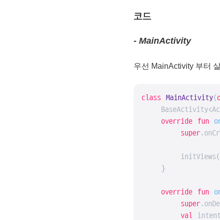
코드
- MainActivity
우선 MainActivity
class
MainActivity
(
    BaseActivity<Ac
override
fun
o
super
.onCr
        initViews()
    }

override
fun
o
super
.onDe
val
 inten