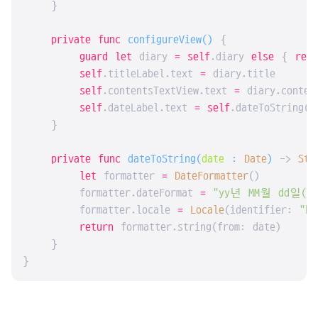
    }

private
func
configureView
()
 {

guard
let
 diary 
=
self
.diary 
else
 { 
retu
self
.titleLabel.text 
=
 diary.title

self
.contentsTextView.text 
=
 diary.content
self
.dateLabel.text 
=
self
.dateToString(d
    }

private
func
dateToString
(
date
 : 
Date
)
 -> 
Str
let
 formatter 
=
DateFormatter
()

        formatter.dateFormat 
=
"yy년 MM월 dd일(EE
        formatter.locale 
=
Locale
(identifier: 
"ko
return
 formatter.string(from: date)

    }

}