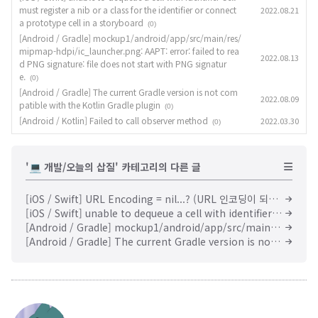
must register a nib or a class for the identifier or connect
2022.08.21
a prototype cell in a storyboard
(0)
[Android / Gradle] mockup1/android/app/src/main/res/
mipmap-hdpi/ic_launcher.png: AAPT: error: failed to rea
2022.08.13
d PNG signature: file does not start with PNG signatur
e.
(0)
[Android / Gradle] The current Gradle version is not com
2022.08.09
patible with the Kotlin Gradle plugin
(0)
[Android / Kotlin] Failed to call observer method
2022.03.30
(0)
'💻 개발/오늘의 삽질' 카테고리의 다른 글
[iOS / Swift] URL Encoding = nil...? (URL 인코딩이 되지 않을 때)
[iOS / Swift] unable to dequeue a cell with identifier Cell - must register a nib or a class for the identifier or connect a prototype cell in a storyboard
[Android / Gradle] mockup1/android/app/src/main/res/mipmap-hdpi/ic_launcher.png: AAPT: error: failed to read PNG signature: file does not start with PNG signature.
[Android / Gradle] The current Gradle version is not compatible with the Kotlin Gradle plugin