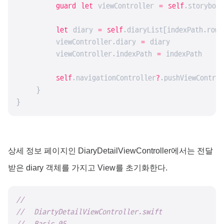
guard
let
 viewController 
=
self
.storyboar
let
 diary 
=
self
.diaryList[indexPath.row]

        viewController.diary 
=
 diary

        viewController.indexPath 
=
 indexPath

self
.navigationController
?
.pushViewContro
    }

}
상세 정보 페이지인 DiaryDetailViewController에서는 전달
받은 diary 객체를 가지고 View를 초기화한다.
//
//  DiartyDetailViewController.swift