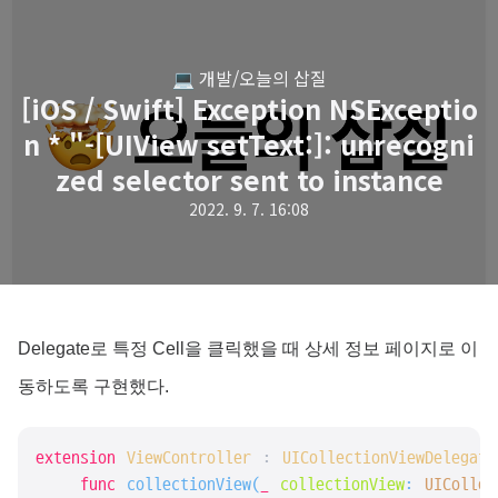
💻 개발/오늘의 삽질
[iOS / Swift] Exception NSExceptio
n * "-[UIView setText:]: unrecogni
zed selector sent to instance
2022. 9. 7. 16:08
Delegate로 특정 Cell을 클릭했을 때 상세 정보 페이지로 이
동하도록 구현했다.
extension
ViewController
 : 
UICollectionViewDelegate
func
collectionView
(
_
collectionView
: 
UICollec