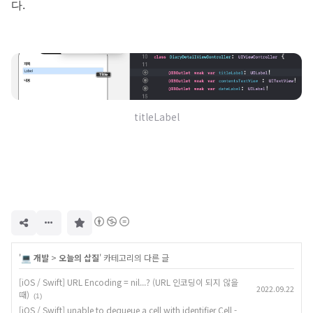
다.
titleLabel
구
독
하
기
'
💻 개발
>
오늘의 삽질
' 카테고리의 다른 글
[iOS / Swift] URL Encoding = nil...? (URL 인코딩이 되지 않을
2022.09.22
때)
(1)
[iOS / Swift] unable to dequeue a cell with identifier Cell -