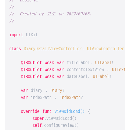
//  Basic_05
//
//  Created by 고도 on 2022/09/06.
//
import
 UIKit

class
DiaryDetailViewController
: 
UIViewController
{

@IBOutlet
weak
var
 titleLabel: 
UILabel
!

@IBOutlet
weak
var
 contentsTextView : 
UITextV
@IBOutlet
weak
var
 dateLabel: 
UILabel
!

var
 diary : 
Diary
?

var
 indexPath : 
IndexPath
?

override
func
viewDidLoad
()
 {

super
.viewDidLoad()

self
.configureView()
