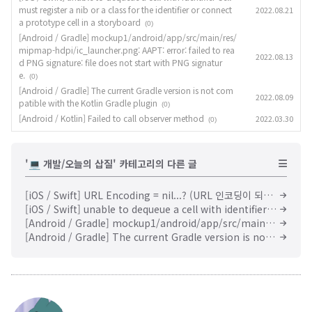
must register a nib or a class for the identifier or connect
2022.08.21
a prototype cell in a storyboard
(0)
[Android / Gradle] mockup1/android/app/src/main/res/
mipmap-hdpi/ic_launcher.png: AAPT: error: failed to rea
2022.08.13
d PNG signature: file does not start with PNG signatur
e.
(0)
[Android / Gradle] The current Gradle version is not com
2022.08.09
patible with the Kotlin Gradle plugin
(0)
[Android / Kotlin] Failed to call observer method
2022.03.30
(0)
'💻 개발/오늘의 삽질' 카테고리의 다른 글
[iOS / Swift] URL Encoding = nil...? (URL 인코딩이 되지 않을 때)
[iOS / Swift] unable to dequeue a cell with identifier Cell - must register a nib or a class for the identifier or connect a prototype cell in a storyboard
[Android / Gradle] mockup1/android/app/src/main/res/mipmap-hdpi/ic_launcher.png: AAPT: error: failed to read PNG signature: file does not start with PNG signature.
[Android / Gradle] The current Gradle version is not compatible with the Kotlin Gradle plugin