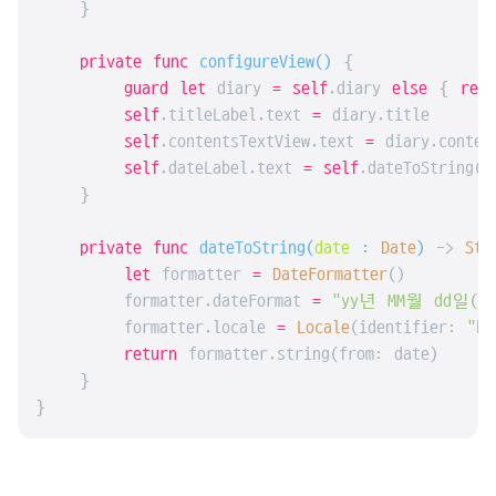
    }

private
func
configureView
()
 {

guard
let
 diary 
=
self
.diary 
else
 { 
retu
self
.titleLabel.text 
=
 diary.title

self
.contentsTextView.text 
=
 diary.content
self
.dateLabel.text 
=
self
.dateToString(d
    }

private
func
dateToString
(
date
 : 
Date
)
 -> 
Str
let
 formatter 
=
DateFormatter
()

        formatter.dateFormat 
=
"yy년 MM월 dd일(EE
        formatter.locale 
=
Locale
(identifier: 
"ko
return
 formatter.string(from: date)

    }

}