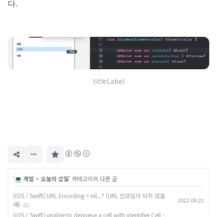
다.
titleLabel
구
독
하
기
'
💻 개발
>
오늘의 삽질
' 카테고리의 다른 글
[iOS / Swift] URL Encoding = nil...? (URL 인코딩이 되지 않을
2022.09.22
때)
(1)
[iOS / Swift] unable to dequeue a cell with identifier Cell -