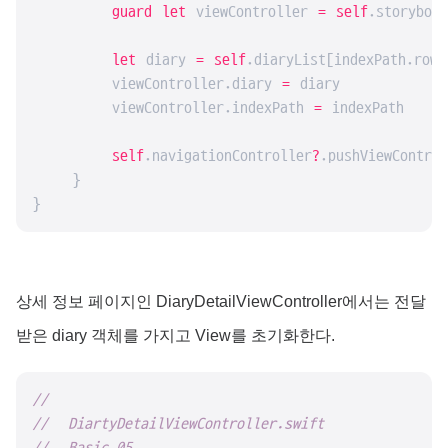
guard
let
 viewController 
=
self
.storyboar
let
 diary 
=
self
.diaryList[indexPath.row]

        viewController.diary 
=
 diary

        viewController.indexPath 
=
 indexPath

self
.navigationController
?
.pushViewContro
    }

}
상세 정보 페이지인 DiaryDetailViewController에서는 전달
받은 diary 객체를 가지고 View를 초기화한다.
//
//  DiartyDetailViewController.swift