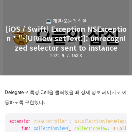
💻 개발/오늘의 삽질
[iOS / Swift] Exception NSExceptio
n * "-[UIView setText:]: unrecogni
zed selector sent to instance
2022. 9. 7. 16:08
Delegate로 특정 Cell을 클릭했을 때 상세 정보 페이지로 이
동하도록 구현했다.
extension
ViewController
 : 
UICollectionViewDelegate
func
collectionView
(
_
collectionView
: 
UICollec