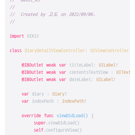
//  Basic_05
//
//  Created by 고도 on 2022/09/06.
//
import
 UIKit

class
DiaryDetailViewController
: 
UIViewController
{

@IBOutlet
weak
var
 titleLabel: 
UILabel
!

@IBOutlet
weak
var
 contentsTextView : 
UITextV
@IBOutlet
weak
var
 dateLabel: 
UILabel
!

var
 diary : 
Diary
?

var
 indexPath : 
IndexPath
?

override
func
viewDidLoad
()
 {

super
.viewDidLoad()

self
.configureView()
