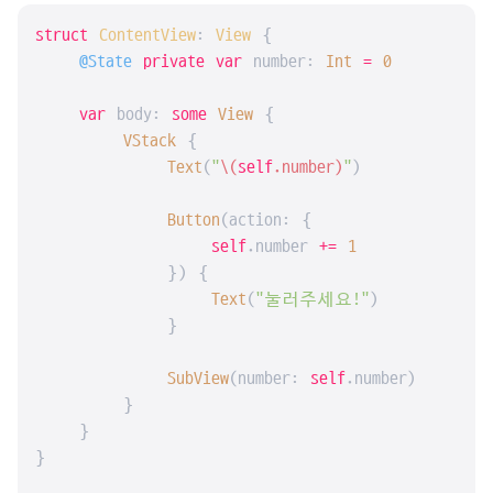
struct
ContentView
: 
View
{

@State
private
var
 number: 
Int
=
0
var
 body: 
some
View
 {

VStack
 {

Text
(
"
\(
self
.number)
"
)

Button
(action: {

self
.number 
+=
1
            }) {

Text
(
"눌러주세요!"
)

            }

SubView
(number: 
self
.number)

        }

    }

}
