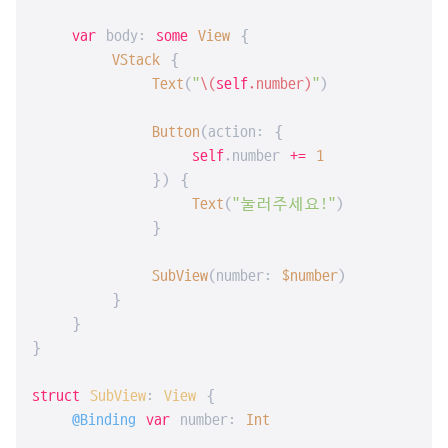
var
 body: 
some
View
 {

VStack
 {

Text
(
"
\(
self
.number)
"
)

Button
(action: {

self
.number 
+=
1
            }) {

Text
(
"눌러주세요!"
)

            }

SubView
(number: 
$number
)

        }

    }

}

struct
SubView
: 
View
{

@Binding
var
 number: 
Int