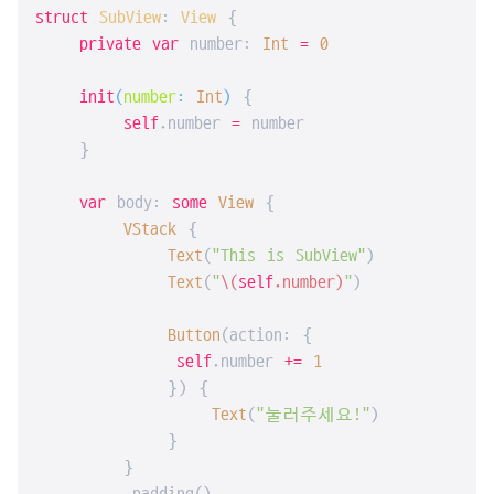
struct
SubView
: 
View
{

private
var
 number: 
Int
=
0
init
(
number
: 
Int
)
 {

self
.number 
=
 number

    }

var
 body: 
some
View
 {

VStack
 {

Text
(
"This is SubView"
)

Text
(
"
\(
self
.number)
"
)

Button
(action: {

self
.number 
+=
1
            }) {

Text
(
"눌러주세요!"
)

            }

        }
