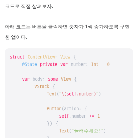
코드로 직접 살펴보자.
아래 코드는 버튼을 클릭하면 숫자가 1씩 증가하도록 구현
한 앱이다.
struct
ContentView
: 
View
{

@State
private
var
 number: 
Int
=
0
var
 body: 
some
View
 {

VStack
 {

Text
(
"
\(
self
.number)
"
)

Button
(action: {

self
.number 
+=
1
            }) {

Text
(
"눌러주세요!"
)
