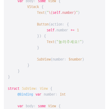
var
 body: 
some
View
 {

VStack
 {

Text
(
"
\(
self
.number)
"
)

Button
(action: {

self
.number 
+=
1
            }) {

Text
(
"눌러주세요!"
)

            }

SubView
(number: 
$number
)

        }

    }

}

struct
SubView
: 
View
{

@Binding
var
 number: 
Int
var
 body: 
some
View
 {
