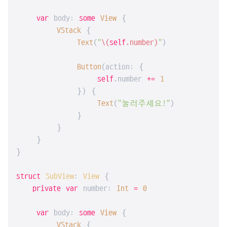
var
 body: 
some
View
 {

VStack
 {

Text
(
"
\(
self
.number)
"
)

Button
(action: {

self
.number 
+=
1
            }) {

Text
(
"눌러주세요!"
)

            }

        }

    }

}

struct
SubView
: 
View
{

private
var
 number: 
Int
=
0
var
 body: 
some
View
 {

VStack
 {
