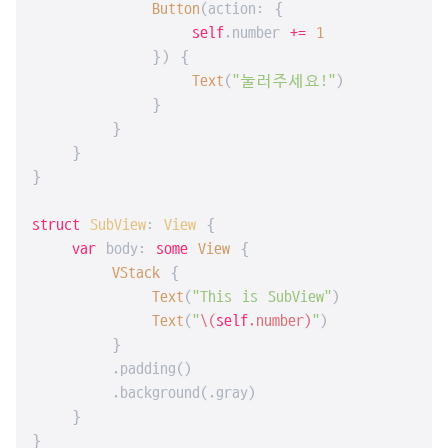
Button
(action: {

self
.number 
+=
1
            }) {

Text
(
"눌러주세요!"
)

            }

        }

    }

}

struct
SubView
: 
View
{

var
 body: 
some
View
 {

VStack
 {

Text
(
"This is SubView"
)

Text
(
"
\(
self
.number)
"
)

        }

        .padding()

        .background(.gray)

    }

}