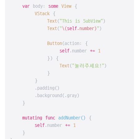
var
 body: 
some
View
 {

VStack
 {

Text
(
"This is SubView"
)

Text
(
"
\(
self
.number)
"
)

Button
(action: {

self
.number 
+=
1
            }) {

Text
(
"눌러주세요!"
)

            }

        }

        .padding()

        .background(.gray)

    }

mutating
func
addNumber
()
 {

self
.number 
+=
1
    }
