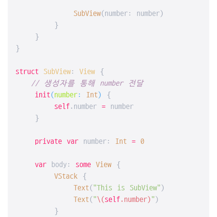
SubView
(number: number)

        }

    }

}

struct
SubView
: 
View
{

// 생성자를 통해 number 전달
init
(
number
: 
Int
)
 {

self
.number 
=
 number

    }

private
var
 number: 
Int
=
0
var
 body: 
some
View
 {

VStack
 {

Text
(
"This is SubView"
)

Text
(
"
\(
self
.number)
"
)

        }
