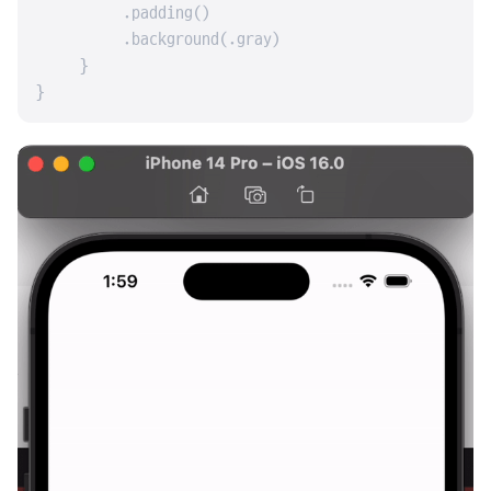
        .padding()

        .background(.gray)

    }

}