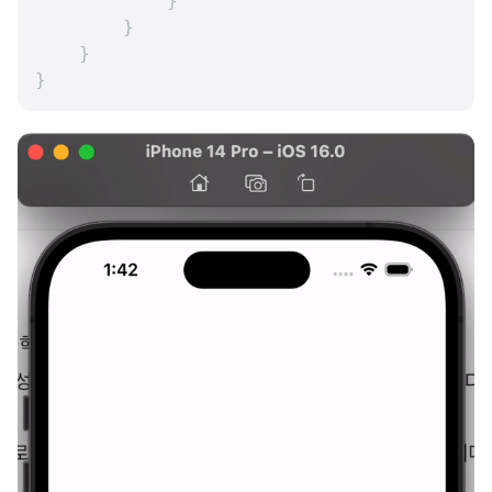
            }

        }

    }

}