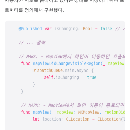
사용자가 지도를 움직이고 있다는 상태를 저장하기 위한 프
로퍼티를 정의해서 구현했다.
@Published
var
 isChanging: 
Bool
=
false
// 
// ... 생략
// MARK: - MapView에서 화면이 이동하면 호출
func
mapViewDidChangeVisibleRegion
(
_
mapView
: 
DispatchQueue
.main.async {

self
.isChanging 
=
true
        }

    }

// MARK: - MapView에서 화면 이동이 종료되
func
mapView
(
_
mapView
: 
MKMapView
, 
regionDidCh
let
 location: 
CLLocation
=
CLLocation
(lat