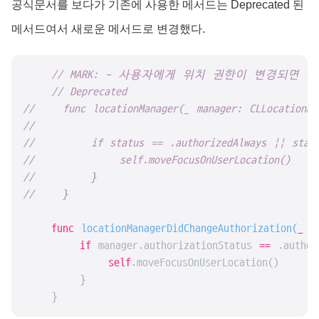
공식문서를 보다가 기존에 사용한 메서드는 Deprecated 된
메서드여서 새로운 메서드로 변경했다.
// MARK: - 사용자에게 위치 권한이 변경되면
// Deprecated
//    func locationManager(_ manager: CLLocationMa
//
//        if status == .authorizedAlways || statu
//            self.moveFocusOnUserLocation()
//        }
//    }
func
locationManagerDidChangeAuthorization
(
_
m
if
 manager.authorizationStatus 
==
 .author
self
.moveFocusOnUserLocation()

        }

    }