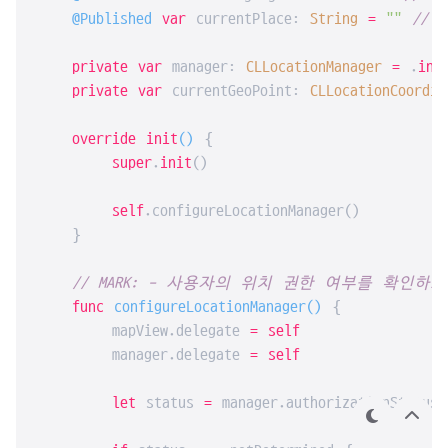
@Published
var
 currentPlace: 
String
=
""
//
private
var
 manager: 
CLLocationManager
=
 .
ini
private
var
 currentGeoPoint: 
CLLocationCoordin
override
init
()
 {

super
.
init
()

self
.configureLocationManager()

    }

// MARK: - 사용자의 위치 권한 여부를 확인하
func
configureLocationManager
()
 {

        mapView.delegate 
=
self
        manager.delegate 
=
self
let
 status 
=
 manager.authorizationStatus

테
상
마
단