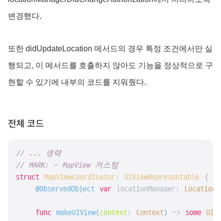
변경했다.
또한 didUpdateLocation 메서드의 경우 특정 조건에서만 실
행되고, 이 메서드를 호출하지 않아도 기능을 정상적으로 구
현할 수 있기에 내부의 코드를 지워줬다.
전체 코드
// ... 생략
// MARK: - MapView 커스텀
struct
MapViewCoordinator
: 
UIViewRepresentable
{

@ObservedObject
var
 locationManager: 
LocationM
func
makeUIView
(
context
: 
Context
)
 -> 
some
UIV