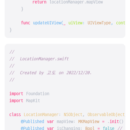
return
 locationManager.mapView

    }

func
updateUIView
(
_
uiView
: 
UIViewType
, 
contex
}
//
//  LocationManager.swift
//
//  Created by 고도 on 2022/12/20.
//
import
import
 MapKit

class
LocationManager
: 
NSObject
, 
ObservableObject
, 
@Published
var
 mapView: 
MKMapView
=
 .
init
()

@Published
var
 isChanging: 
Bool
=
false
// 