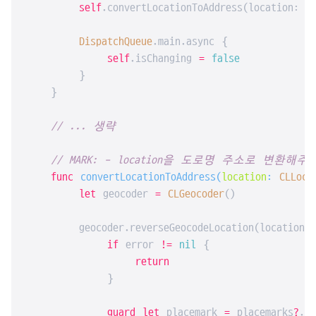
self
.convertLocationToAddress(location: lo
DispatchQueue
.main.async {

self
.isChanging 
=
false
        }

    }

// ... 생략
// MARK: - location을 도로명 주소로 변환해
func
convertLocationToAddress
(
location
: 
CLLoca
let
 geocoder 
=
CLGeocoder
()

        geocoder.reverseGeocodeLocation(location)
if
 error 
!=
nil
 {

return
            }

guard
let
 placemark 
=
 placemarks
?
.f