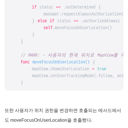
if
 status 
==
 .notDetermined {

            manager.requestAlwaysAuthorization()

        } 
else
if
 status 
==
 .authorizedAlways 
||
self
.moveFocusOnUserLocation()

        }

    }

// MARK: - 사용자의 현재 위치로 MapView를
func
moveFocusOnUserLocation
()
 {

        mapView.showsUserLocation 
=
true
        mapView.setUserTrackingMode(.follow, anim
    }
또한 사용자가 위치 권한을 변경하면 호출되는 메서드에서
도 moveFocusOnUserLocation을 호출했다.