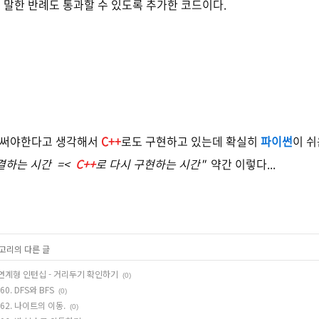
 말한 반례도 통과할 수 있도록 추가한 코드이다.
게 써야한다고 생각해서
C++
로도 구현하고 있는데 확실히
파이썬
이 쉬
결하는 시간 =<
C++
로 다시 구현하는 시간"
약간 이렇다...
테고리의 다른 글
오 채용연계형 인턴십 - 거리두기 확인하기
(0)
260. DFS와 BFS
(0)
 7562. 나이트의 이동.
(0)