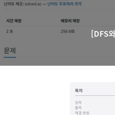
[DFS와
목차
입력
출력
해결 방법