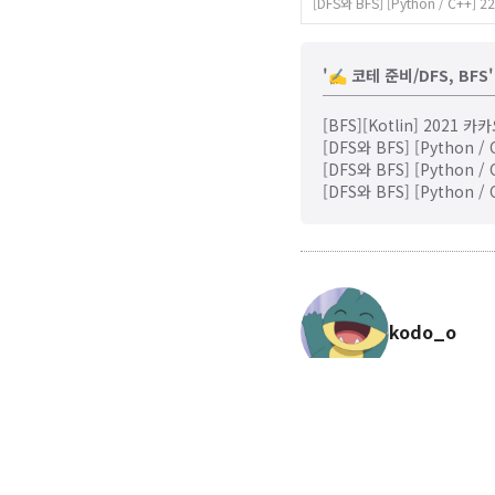
[DFS와 BFS] [Python / C++]
'✍️ 코테 준비/DFS, BF
[BFS][Kotlin] 202
[DFS와 BFS] [Python / 
[DFS와 BFS] [Python /
[DFS와 BFS] [Python 
kodo_o
🍎🍏