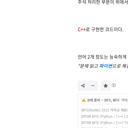
주석 처리한 부분이 위에서
C++
로 구현한 코드이다.
언어 2개 정도는 능숙하
"문제 읽고
파이썬
으로 해
구
독
하
기
'
✍️ 코테 준비
>
DFS, BFS
' 카
[BFS][Kotlin] 2021 카카
[DFS와 BFS] [Python / C++] 1
[DFS와 BFS] [Python / C++]