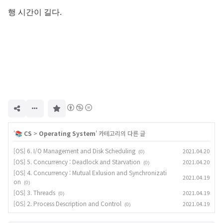
행 시간이 길다.
구
독
하
기
'
📚 CS
>
Operating System
' 카테고리의 다른 글
[OS] 6. I/O Management and Disk Scheduling
2021.04.20
(0)
[OS] 5. Concurrency : Deadlock and Starvation
2021.04.20
(0)
[OS] 4. Concurrency : Mutual Exlusion and Synchronizati
2021.04.19
on
(0)
[OS] 3. Threads
2021.04.19
(0)
[OS] 2. Process Description and Control
2021.04.19
(0)