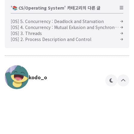
'📚 CS/Operating System' 카테고리의 다른 글
[OS] 5. Concurrency : Deadlock and Starvation
[OS] 4. Concurrency : Mutual Exlusion and Synchronization
[OS] 3. Threads
[OS] 2. Process Description and Control
kodo_o
테
상
마
단
으
로
🍎🍏
kodo_o 님의 블로그입니다.