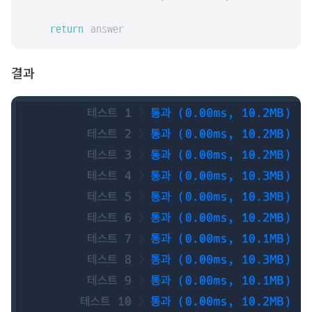
return
 answer
결과