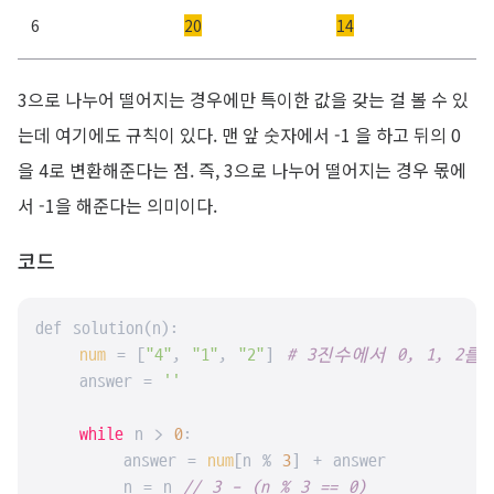
6
20
14
3으로 나누어 떨어지는 경우에만 특이한 값을 갖는 걸 볼 수 있
는데 여기에도 규칙이 있다. 맨 앞 숫자에서 -1 을 하고 뒤의 0
을 4로 변환해준다는 점. 즉, 3으로 나누어 떨어지는 경우 몫에
서 -1을 해준다는 의미이다.
코드
def solution(n):

num
 = [
"4"
, 
"1"
, 
"2"
] 
# 3진수에서 0, 1, 2를
    answer = 
''
while
 n > 
0
:

        answer = 
num
[n % 
3
] + answer

        n = n
 // 3 - (n % 3 == 0)