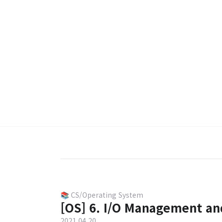
📚 CS/Operating System
[OS] 6. I/O Management an
2021.04.20