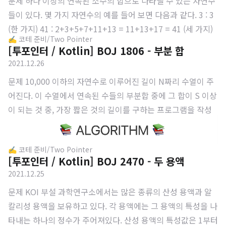
문제 하나 이상의 연속된 소수의 합으로 나타낼 수 있는 자연수
들이 있다. 몇 가지 자연수의 예를 들어 보면 다음과 같다. 3 : 3
(한 가지) 41 : 2+3+5+7+11+13 = 11+13+17 = 41 (세 가지)
✍️ 코테 준비/Two Pointer
53 : 5+7+11+13+17 = 53 (두 가지) 하지만 연속된 소수의 합
[투포인터 / Kotlin] BOJ 1806 - 부분 합
으로 나타낼 수 없는 자연수들도 있는데, 20이 그 예이다. 7+13
2021.12.26
을 계산하면 20이 되기는 하나 7과 13이 연속이 아니기에 적합
문제 10,000 이하의 자연수로 이루어진 길이 N짜리 수열이 주
한 표현이 아니다. 또한 한 소수는 반드시 한 번만 덧셈에 사용
어진다. 이 수열에서 연속된 수들의 부분합 중에 그 합이 S 이상
될 수 있기 때문에, 3+5+5+7과 같은 표현도 적합하지 않다. 자
이 되는 것 중, 가장 짧은 것의 길이를 구하는 프로그램을 작성
연수가 주어졌을 때, 이 자연수를 연속된 소수의 합으로 나타낼
하시오. 입력 첫째 줄에 N (10 ≤ N < 100,000)과 S (0 < S ≤
수 있는 경우의 수를 구하는 프로그램을 작성하시오. 입력 첫째
100,000,000)가 주어진다. 둘째 줄에는 수열이 주어진다. 수열
줄에 자연수 N이 주어진다...
✍️ 코테 준비/Two Pointer
의 각 원소는 공백으로 구분되어져 있으며, 10,000이하의 자연
[투포인터 / Kotlin] BOJ 2470 - 두 용액
수이다. 출력 첫째 줄에 구하고자 하는 최소의 길이를 출력한다.
2021.12.25
만일 그러한 합을 만드는 것이 불가능하다면 0을 출력하면 된
문제 KOI 부설 과학연구소에서는 많은 종류의 산성 용액과 알
다. 해결 방법 앞선 2문제와 다르게 정렬을 할 필요가 없는 문제
칼리성 용액을 보유하고 있다. 각 용액에는 그 용액의 특성을 나
이다. 주어진 배열 자체에서의 가장 작은 길이의 부분 합을 찾아
타내는 하나의 정수가 주어져있다. 산성 용액의 특성값은 1부터
야하기 때문이다. 알고리즘은 아래와 같다. 1. le..