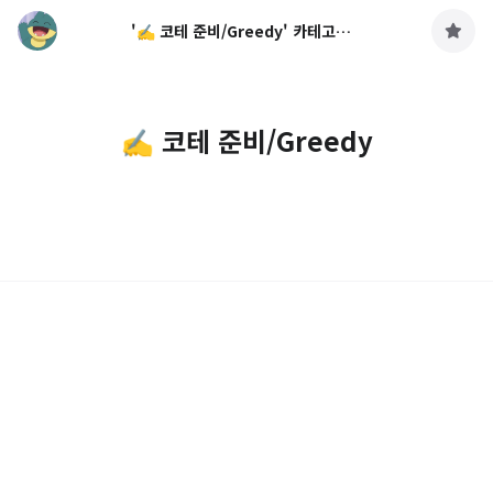
'✍️ 코테 준비/Greedy' 카테고리의 글 목록
구
독
하
기
✍️ 코테 준비/Greedy