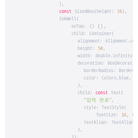
                ),

const
 SizedBox(height: 
16
),

                InkWell(

                    onTap: () {},

                    child: Container(

                      alignment: Alignment.cent
                      height: 
50
,

                      width: double.infinity,

                      decoration: BoxDecoration
                        borderRadius: BorderRad
                        color: Colors.blue,

                      ),

                      child: 
const
 Text(

"입력 완료"
,

                        style: TextStyle(

                            fontSize: 
16
, fo
                        textAlign: TextAlign.ce
                      ),

                    )),
