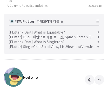
r
(1)
4. Column, Row, Expanded
2021.08.18
(0)
'💻 개발/Flutter' 카테고리의 다른 글
[Flutter / Dart] What is Equatable?
[Flutter] BLoC 패턴으로 자동 로그인, Splash Screen 구현하기 - 1
[Flutter / Dart] What is Singleton?
[Flutter] SingleChildScrollView, ListView, ListView.bulider
kodo_o
테
상
마
단
으
로