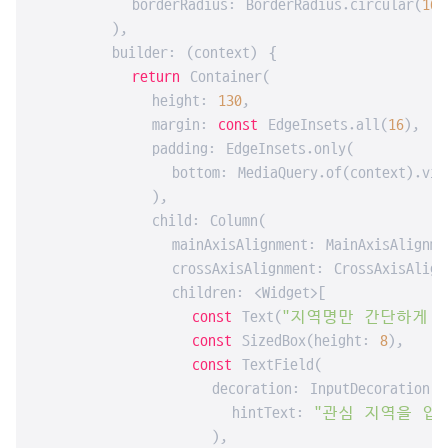
          borderRadius: BorderRadius.circular(
16
)
        ),

        builder: (context) {

return
 Container(

            height: 
130
,

            margin: 
const
 EdgeInsets.all(
16
),

            padding: EdgeInsets.only(

              bottom: MediaQuery.of(context).view
            ),

            child: Column(

              mainAxisAlignment: MainAxisAlignmen
              crossAxisAlignment: CrossAxisAlignm
              children: <Widget>[

const
 Text(
"지역명만 간단하게 입
const
 SizedBox(height: 
8
),

const
 TextField(

                  decoration: InputDecoration(

                    hintText: 
"관심 지역을 입
                  ),
