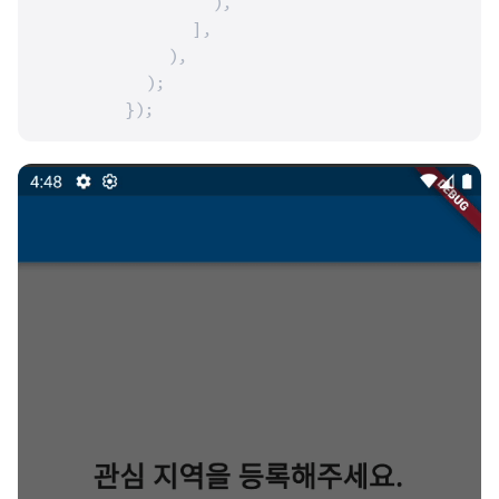
                ),

              ],

            ),

          );

        });