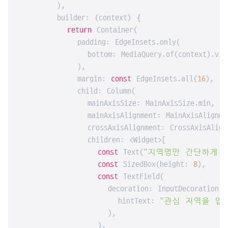
        ),

        builder: (context) {

return
 Container(

            padding: EdgeInsets.only(

              bottom: MediaQuery.of(context).view
            ),

            margin: 
const
 EdgeInsets.all(
16
),

            child: Column(

              mainAxisSize: MainAxisSize.min,

              mainAxisAlignment: MainAxisAlignmen
              crossAxisAlignment: CrossAxisAlignm
              children: <Widget>[

const
 Text(
"지역명만 간단하게 입
const
 SizedBox(height: 
8
),

const
 TextField(

                  decoration: InputDecoration(

                    hintText: 
"관심 지역을 입
                  ),

                ),
