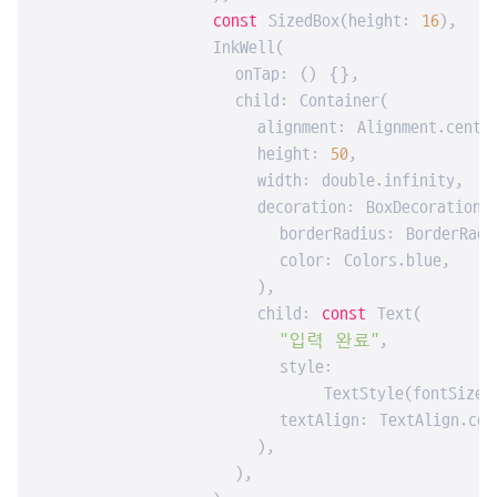
const
 SizedBox(height: 
16
),

                InkWell(

                  onTap: () {},

                  child: Container(

                    alignment: Alignment.center
                    height: 
50
,

                    width: double.infinity,

                    decoration: BoxDecoration(

                      borderRadius: BorderRadiu
                      color: Colors.blue,

                    ),

                    child: 
const
 Text(

"입력 완료"
,

                      style:

                          TextStyle(fontSize:
                      textAlign: TextAlign.cent
                    ),

                  ),
