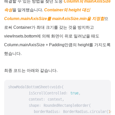
해결할 수 있는 방법을 찾던 도중
Column의 mainAxisSize
속성
을 알게됐습니다.
Container의 height 대신
Column.mainAxisSize를 mainAxisSize.min을 지정함
으
로써 Container가 최대 크기를 갖는 것을 방지하고
viewInsets.bottom에 의해 화면이 위로 밀려났을 때도
Column.mainAxisSize + Padding만큼의 height를 가지도록
했습니다.
최종 코드는 아래와 같습니다.
showModalBottomSheet<void>(

        isScrollControlled: 
true
,

        context: context,

        shape: RoundedRectangleBorder(

          borderRadius: BorderRadius.circular(
16
)