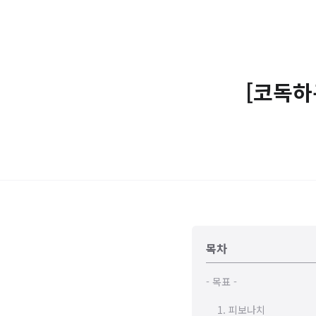
[코독하구
목차
- 목표 -
1. 피보나치