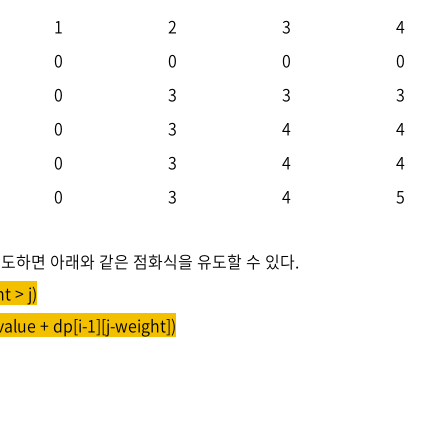
1
2
3
4
0
0
0
0
0
3
3
3
0
3
4
4
0
3
4
4
0
3
4
5
도하면 아래와 같은 점화식을 유도할 수 있다.
t > j)
 value + dp[i-1][j-weight])