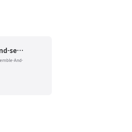
k906506/2020_Winter_Assemble-And-selfcode
semble-And-