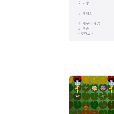
2. 가방
3. 제재소
4. 개구리 게임
5. 백준
- 깃허브 -