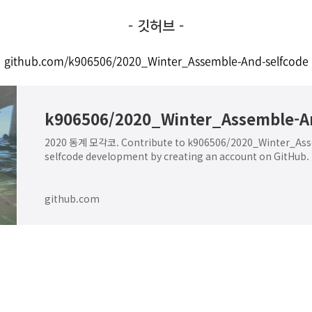
- 깃허브 -
github.com/k906506/2020_Winter_Assemble-And-selfcode
2020 동계 모각코. Contribute to k906506/2020_Winter_As
selfcode development by creating an account on GitHub.
github.com