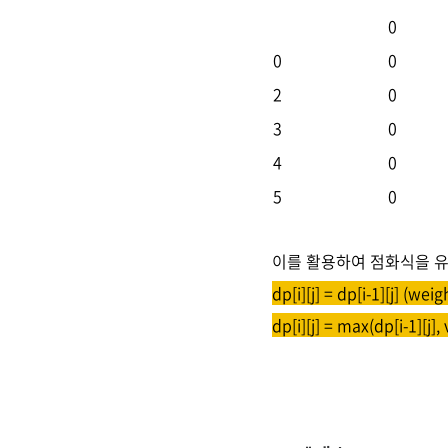
0
0
0
2
0
3
0
4
0
5
0
이를 활용하여 점화식을 유
dp[i][j] = dp[i-1][j] (weigh
dp[i][j] = max(dp[i-1][j],