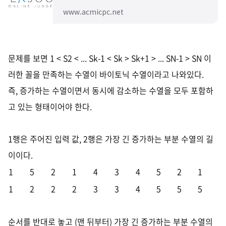
www.acmicpc.net
문제를 보면 1 < S2 < ... Sk-1 < Sk > Sk+1 > ... SN-1 > SN 이
러한 꼴을 만족하는 수열이 바이토닉 수열이라고 나와있다.
즉, 증가하는 수열이면서 동시에 감소하는 수열을 모두 포함하
고 있는 형태이어야 한다.
1행은 주어진 입력 값,
2행은 가장 긴 증가하는 부분 수열의 길
이이다.
1
5
2
1
4
3
4
5
2
1
1
2
2
2
3
3
4
5
5
5
순서를 반대로 놓고 (맨 뒤부터) 가장 긴 증가하는 부분 수열의