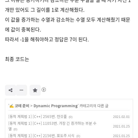
개만 있어도 그 길이를 1로 계산해줬다.
이 값을 증가하는 수열과 감소하는 수열 모두 계산해줬기 때문
에 값이 중복된다.
따라서 -1을 해줘야하고 정답은 7이 된다.
최종 코드는
구
독
하
기
'
✍️ 코테 준비
>
Dynamic Programming
' 카테고리의 다른 글
[동적 계획법 1] [C++] 2565번. 전깃줄
2021.02.01
(0)
[동적 계획법 1] [C++] 11053번. 가장 긴 증가하는 부분 수
2021.01.25
열
(0)
[동적 계획법 1] [C++] 2156번. 포도주 시식
2021.01.25
(0)