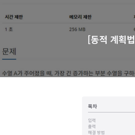
[동적 계획법 
목차
입력
출력
해결 방법