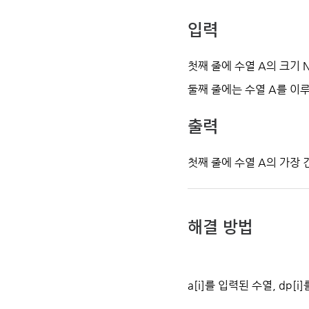
입력
첫째 줄에 수열 A의 크기 N (
둘째 줄에는 수열 A를 이루고 
출력
첫째 줄에 수열 A의 가장
해결 방법
a[i]를 입력된 수열, dp