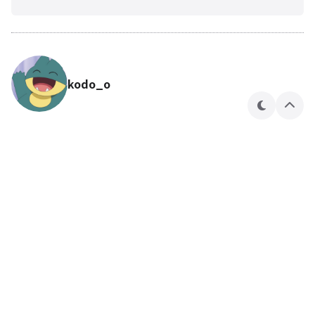
kodo_o
테
상
마
단
으
로
🍎🍏
kodo_o 님의 블로그입니다.
구독하기