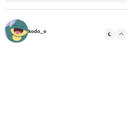
kodo_o
테
상
마
단
으
로
🍎🍏
kodo_o 님의 블로그입니다.
구독하기