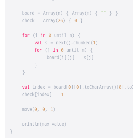
    board = Array(n) { Array(m) { 
""
 } }

    check = Array(
26
) { 
0
 }

for
 (i 
in
0
 until n) {

val
 s = next().chunked(
1
)

for
 (j 
in
0
 until m) {

            board[i][j] = s[j]

        }

    }

val
 index = board[
0
][
0
].toCharArray()[
0
].toIn
    check[index] = 
1
    move(
0
, 
0
, 
1
)

    println(max_value)

}
