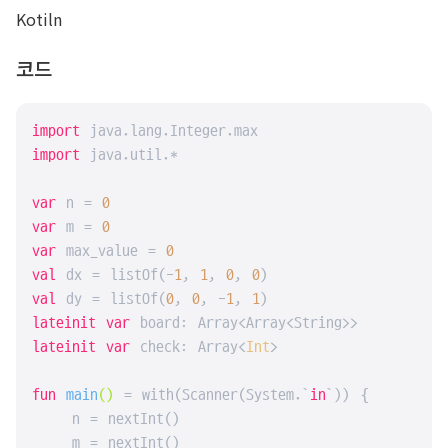
Kotiln
코드
import
import
 java.util.*

var
 n = 
0
var
 m = 
0
var
 max_value = 
0
val
 dx = listOf(-
1
, 
1
, 
0
, 
0
val
 dy = listOf(
0
, 
0
, -
1
, 
1
lateinit
var
lateinit
var
 check: Array<
Int
>

fun
main
()
 = with(Scanner(System.`
in
`)) {

    n = nextInt()

    m = nextInt()
