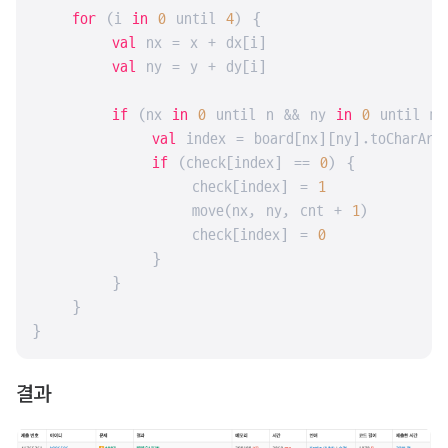
for
 (i 
in
0
 until 
4
) {

val
 nx = x + dx[i]

val
 ny = y + dy[i]

if
 (nx 
in
0
 until n && ny 
in
0
 until m)
val
 index = board[nx][ny].toCharArr
if
 (check[index] == 
0
) {

                check[index] = 
1
                move(nx, ny, cnt + 
1
)

                check[index] = 
0
            }

        }

    }

}
결과