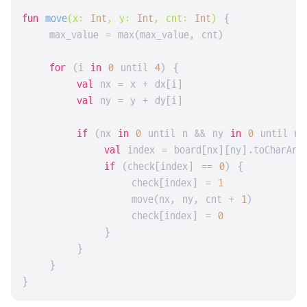
fun
move
(x: 
Int
, y: 
Int
, cnt: 
Int
)
 {

    max_value = max(max_value, cnt)

for
 (i 
in
0
 until 
4
) {

val
 nx = x + dx[i]

val
 ny = y + dy[i]

if
 (nx 
in
0
 until n && ny 
in
0
 until m)
val
 index = board[nx][ny].toCharArr
if
 (check[index] == 
0
) {

                check[index] = 
1
                move(nx, ny, cnt + 
1
)

                check[index] = 
0
            }

        }

    }

}