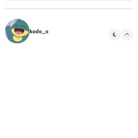
kodo_o
테
상
마
단
으
로
🍎🍏
kodo_o 님의 블로그입니다.
구독하기