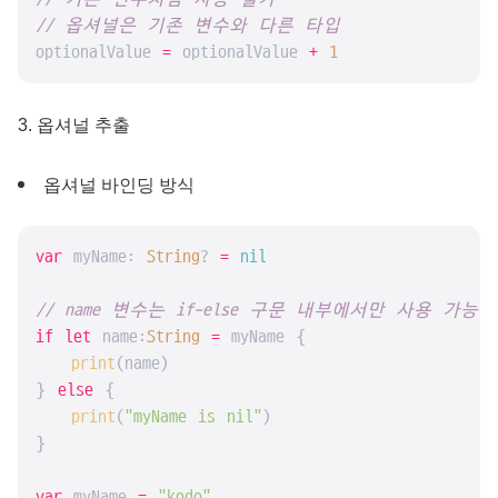
// 옵셔널은 기존 변수와 다른 타입
optionalValue 
=
 optionalValue 
+
1
3. 옵셔널 추출
옵셔널 바인딩 방식
var
 myName: 
String
? 
=
nil
// name 변수는 if-else 구문 내부에서만 사용 가능
if
let
 name:
String
=
 myName {

print
(name)

} 
else
 {

print
(
"myName is nil"
)

}

var
 myName 
=
"kodo"