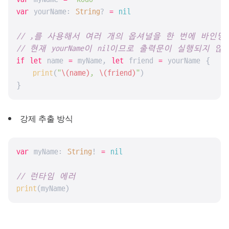
var
 yourName: 
String
? 
=
nil
// ,를 사용해서 여러 개의 옵셔널을 한 번에 바인딩
// 현재 yourName이 nil이므로 출력문이 실행되지 않
if
let
 name 
=
 myName, 
let
 friend 
=
 yourName {

print
(
"
\(name)
, 
\(friend)
"
)

}
강제 추출 방식
var
 myName: 
String
! 
=
nil
// 런타임 에러
print
(myName)