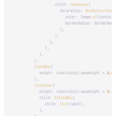
                  child: 
Container
(

                    decoration: 
BoxDecoration
(

                      color: Theme.
of
(context)
                      borderRadius: BorderRadi
                    ),

                  ),

                ),

              ],

            ),

          ),

SizedBox
(

            height: constraints.maxHeight * 
0.05
          ),

Container
(

            height: constraints.maxHeight * 
0.15
            child: 
FittedBox
(

              child: 
Text
(label),

            ),
