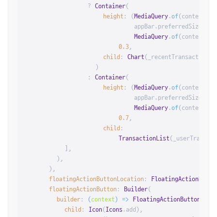
                ? 
Container
(

height
: (
MediaQuery
.
of
(context).
s
                            appBar.
preferredSize
.
hei
MediaQuery
.
of
(context).
p
0.3
,

child
: 
Chart
(_recentTransactions),
                  )

                : 
Container
(

height
: (
MediaQuery
.
of
(context).
s
                            appBar.
preferredSize
.
hei
MediaQuery
.
of
(context).
p
0.7
,

child
:

TransactionList
(_userTransact
          ],

        ),

      ),

floatingActionButtonLocation
: 
FloatingActionButto
floatingActionButton
: 
Builder
(

builder
: 
(
context
) =>
FloatingActionButton
(

child
: 
Icon
(
Icons
.
add
),
