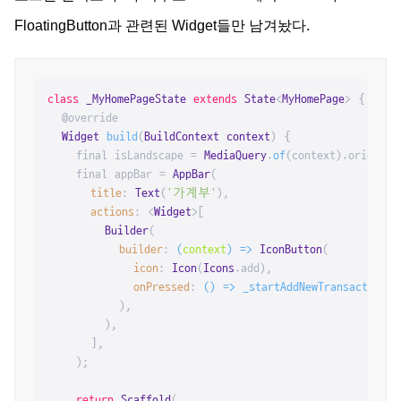
FloatingButton과 관련된 Widget들만 남겨놨다.
class
_MyHomePageState
extends
State
<
MyHomePage
> {

  @override

Widget
build
(
BuildContext context
) {

    final isLandscape = 
MediaQuery
.
of
(context).
orientat
    final appBar = 
AppBar
(

title
: 
Text
(
'가계부'
),

actions
: <
Widget
>[

Builder
(

builder
: 
(
context
) =>
IconButton
(

icon
: 
Icon
(
Icons
.
add
),

onPressed
: 
() =>
_startAddNewTransaction
(c
          ),

        ),

      ],

    );

return
Scaffold
(
