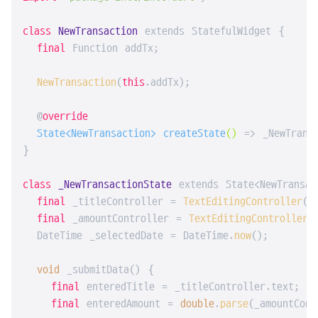
class
NewTransaction
 extends StatefulWidget {

final
 Function addTx;

NewTransaction
(
this
.addTx);

  @
override
  State<NewTransaction> 
createState
()
=> _NewTransa
}

class
_NewTransactionState
 extends State<NewTransac
final
 _titleController = 
TextEditingController
();
final
 _amountController = 
TextEditingController
()
  DateTime _selectedDate = DateTime.
now
();

void
 _submitData() {

final
 enteredTitle = _titleController.text;

final
 enteredAmount = 
double
.
parse
(_amountCont