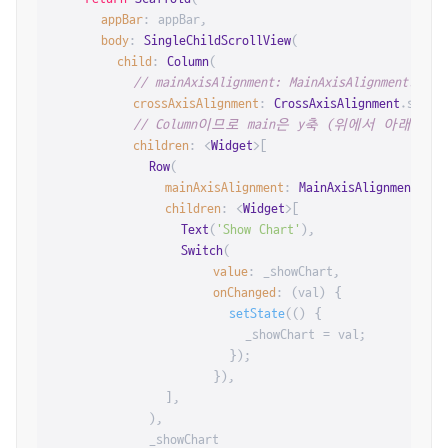
appBar
: appBar,

body
: 
SingleChildScrollView
(

child
: 
Column
(

// mainAxisAlignment: MainAxisAlignment.spac
crossAxisAlignment
: 
CrossAxisAlignment
.
stret
// Column이므로 main은 y축 (위에서 아래)
children
: <
Widget
>[

Row
(

mainAxisAlignment
: 
MainAxisAlignment
.
cen
children
: <
Widget
>[

Text
(
'Show Chart'
),

Switch
(

value
: _showChart,

onChanged
: (val) {

setState
(() {

                        _showChart = val;

                      });

                    }),

              ],

            ),

            _showChart
