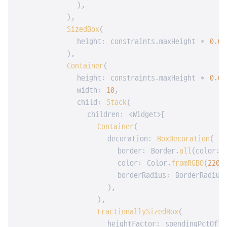
            ),

          ),

SizedBox
(

            height: constraints.maxHeight * 
0.05
          ),

Container
(

            height: constraints.maxHeight * 
0.6
,

            width: 
10
,

            child: 
Stack
(

              children: <Widget>[

Container
(

                  decoration: 
BoxDecoration
(

                    border: Border.
all
(color: 
                    color: Color.
fromRGBO
(
220
,
                    borderRadius: BorderRadius
                  ),

                ),

FractionallySizedBox
(

                  heightFactor: spendingPctOfTot