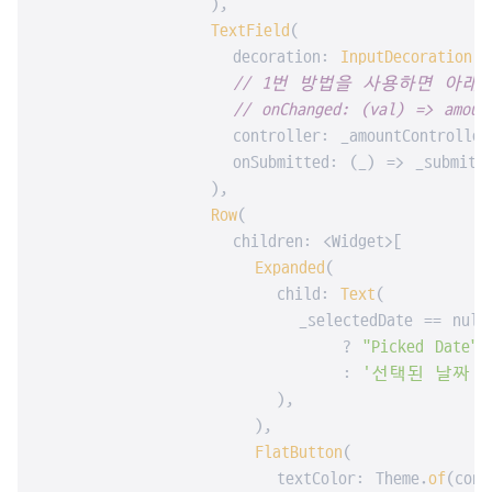
                ),

TextField
(

                  decoration: 
InputDecoration
(l
// 1번 방법을 사용하면 아래
// onChanged: (val) => amoun
                  controller: _amountController,
                  onSubmitted: (_) => _submitDat
                ),

Row
(

                  children: <Widget>[

Expanded
(

                      child: 
Text
(

                        _selectedDate == null

                            ? 
"Picked Date"
                            : 
'선택된 날짜 : ${D
                      ),

                    ),

FlatButton
(

                      textColor: Theme.
of
(cont