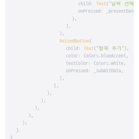
                      child: 
Text
(
"날짜 선택"
)
                      onPressed: _presentDatePi
                    ),

                  ],

                ),

RaisedButton
(

                  child: 
Text
(
"항목 추가"
),

                  color: Colors.blueAccent,

                  textColor: Colors.white,

                  onPressed: _submitData,

                ),

              ],

            ),

          ),

        ),

      ),

    );

  }

}