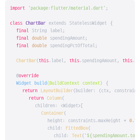
import
'package:flutter/material.dart'
;

class
ChartBar
 extends StatelessWidget {

final
 String label;

final
double
 spendingAmount;

final
double
 spendingPctOfTotal;

ChartBar
(
this
.label, 
this
.spendingAmount, 
this
.sp
  @
override
  Widget 
build
(BuildContext context)
{

return
LayoutBuilder
(builder: (ctx, constraint
return
Column
(

        children: <Widget>[

Container
(

            height: constraints.maxHeight * 
0.15
            child: 
FittedBox
(

              child: 
Text
(
'${spendingAmount.toS