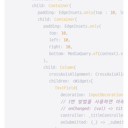
        child: 
Container
(

          padding: EdgeInsets.
only
(top : 
10
, lef
          child: 
Container
(

            padding: EdgeInsets.
only
(

              top: 
10
,

              left: 
10
,

              right: 
10
,

              bottom: MediaQuery.
of
(context).vie
            ),

            child: 
Column
(

              crossAxisAlignment: CrossAxisAlignm
              children: <Widget>[

TextField
(

                  decoration: 
InputDecoration
(l
// 1번 방법을 사용하면 아래
// onChanged: (val) => title
                  controller: _titleController,

                  onSubmitted: (_) => _submitDat