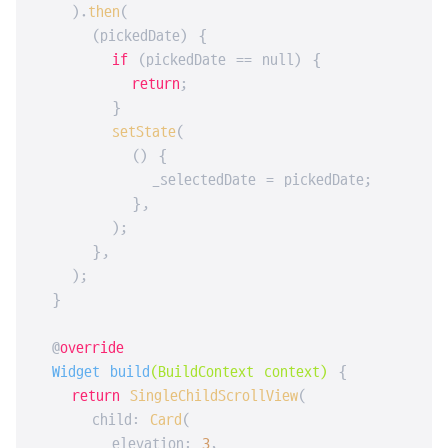
    ).
then
(

      (pickedDate) {

if
 (pickedDate == null) {

return
;

        }

setState
(

          () {

            _selectedDate = pickedDate;

          },

        );

      },

    );

  }

  @
override
  Widget 
build
(BuildContext context)
{

return
SingleChildScrollView
(

      child: 
Card
(

        elevation: 
3
,
