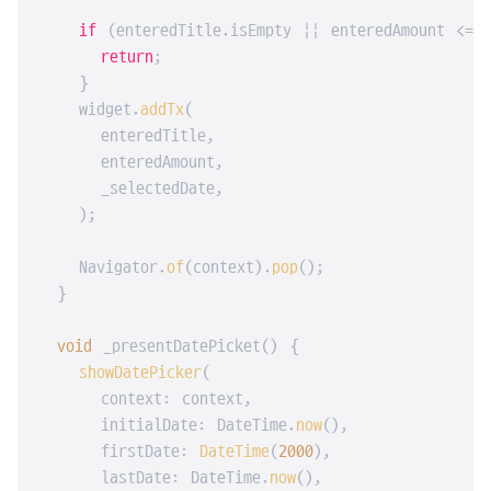
if
 (enteredTitle.isEmpty || enteredAmount <= 
return
;

    }

    widget.
addTx
(

      enteredTitle,

      enteredAmount,

      _selectedDate,

    );

    Navigator.
of
(context).
pop
();

  }

void
 _presentDatePicket() {

showDatePicker
(

      context: context,

      initialDate: DateTime.
now
(),

      firstDate: 
DateTime
(
2000
),

      lastDate: DateTime.
now
(),
