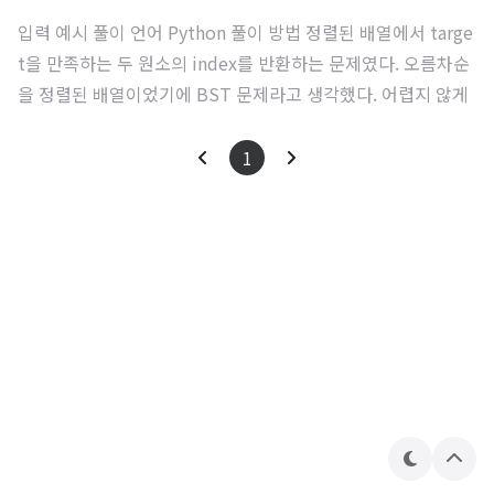
입력 예시 풀이 언어 Python 풀이 방법 정렬된 배열에서 targe
t을 만족하는 두 원소의 index를 반환하는 문제였다. 오름차순
을 정렬된 배열이었기에 BST 문제라고 생각했다. 어렵지 않게
해결했다. 코드 class Solution: def twoSum(self, number
s: List[int], target: int) -> List[int]: start = 0 end = len(nu
1
mbers) - 1 while start target: end -= 1 elif mid < target:
start += 1 else: return [start + 1, end + 1] 결과
테
상
마
단