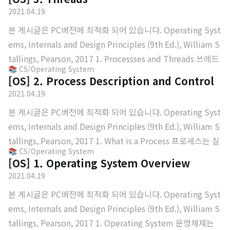
원을 갖고 동시다발적으로 작동하므로 충돌할 가능성이 있음.
2021.04.19
1) 용어 정리 1. Race Condition : 경쟁 상태 두 개 이상의 프로
본 게시글은 PC버전에 최적화 되어 있습니다. Operating Syst
세스 혹은 쓰레드가 공유된 자원을 읽고 쓰는 과정에서 어떤 결
ems, Internals and Design Principles (9th Ed.), William S
과가 나올지 모르는 상황 2. Mutual Exclusion : 상호 배제 하
tallings, Pearson, 2017 1. Processses and Threads 쓰레드
나의 프로세스가 공유된 자원에 접근하면 다른 프로세스는 접
📚 CS/Operating System
는 프로세스 내부의 실행 단위. 쓰레드를 가벼운 프로세서라고
근하지 못하게 하는 것 -> Race Condit..
[OS] 2. Process Description and Control
도 부르기도 함. 하나의 프로세스에 여러 개의 쓰레드가 존재할
2021.04.19
수 있다. -> 멀티쓰레드 하나의 프로세스는 최소한 하나의 쓰레
본 게시글은 PC버전에 최적화 되어 있습니다. Operating Syst
드를 가지고 있어야 함. 프로세스는 Code, Data, Stack, Regis
ems, Internals and Design Principles (9th Ed.), William S
ter Context를 갖고 있지만 쓰레드는 Register Context와 St
tallings, Pearson, 2017 1. What is a Process 프로세스는 실
ack으로 구성. 그림에서 보이는 것처럼 쓰레드는 프로세스의
📚 CS/Operating System
행상태에 있는 프로그램. 프로세스는 누가 만들어? 1. GUI를 통
자원을 공유. Single Thread에..
[OS] 1. Operating System Overview
한 입력으로 사용자가 2. 다른 프로세스에 의해 -> 결과적으로
2021.04.19
는 커널이 생성 2. Process States Dispatcher에 의해 프로세
본 게시글은 PC버전에 최적화 되어 있습니다. Operating Syst
스에서 다른 프로세스로 전환 가능. Dispatcher는 문맥 전환을
ems, Internals and Design Principles (9th Ed.), William S
가능하게 해주는 OS의 기능. 프로세스를 실행하는 역할. Proce
tallings, Pearson, 2017 1. Operating System 운영체제는
ss Scheduling로 우선 순위에 따른 전환. Waiting time과 Pri