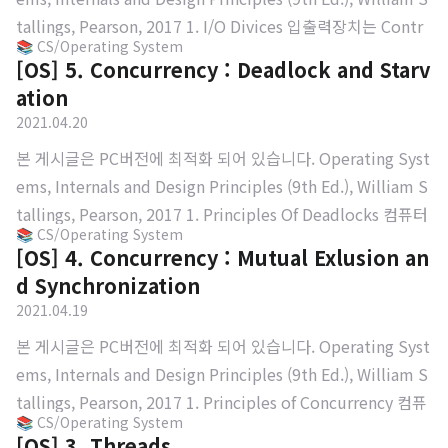
tallings, Pearson, 2017 1. I/O Divices 입출력장치는 Contr
📚 CS/Operating System
oller라는 부분을 가진다. Controller는 Controller Register,
[OS] 5. Concurrency : Deadlock and Starv
Status Register, Intenal Buffer 로 구성된다. 1. Controller
ation
Register 장치 드라이버가 0 또는 1 비트를 세팅함으로써 장치
2021.04.20
에 명령을 내린다. 2. Status Register 장치 드라이버가 해당
본 게시글은 PC버전에 최적화 되어 있습니다. Operating Syst
장치의 현재 상태를 체크한다. 3. Internal Buffer 입출력이 임
ems, Internals and Design Principles (9th Ed.), William S
시로 저장되는 공간이다. 중요한 것은 이 C..
tallings, Pearson, 2017 1. Principles Of Deadlocks 컴퓨터
📚 CS/Operating System
의 자원이 한정되어 있고 이것을 여러 프로세스가 원하므로 이
[OS] 4. Concurrency : Mutual Exlusion an
과정에서 발생할 수 있다. P1이 Ra를 요청하고 커널에 의해 Ra
d Synchronization
가 P1에 할당된다. (화살표 방향 주의) (c)의 경우 P1은 Ra를 요
2021.04.19
청했지만 P2에 할당되었고, P2는 Rb를 요청했지만 P1에 할당
본 게시글은 PC버전에 최적화 되어 있습니다. Operating Syst
되었다. 따라서 데드락이 발생한다. (d)의 경우 (c)와 같은 형태
ems, Internals and Design Principles (9th Ed.), William S
이지만 자원의 개수가 많기 때문에 데드락이 발생하지 않는다.
tallings, Pearson, 2017 1. Principles of Concurrency 컴퓨
2. Condition for Deadlock 1..
📚 CS/Operating System
터 내부에서 다양한 프로세스 쓰레드가 실행되는데 한정된 자
[OS] 3. Threads