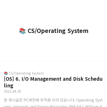
📚 CS/Operating System
📚 CS/Operating System
[OS] 6. I/O Management and Disk Schedu
ling
2021.04.20
본 게시글은 PC버전에 최적화 되어 있습니다. Operating Syst
ems, Internals and Design Principles (9th Ed.), William S