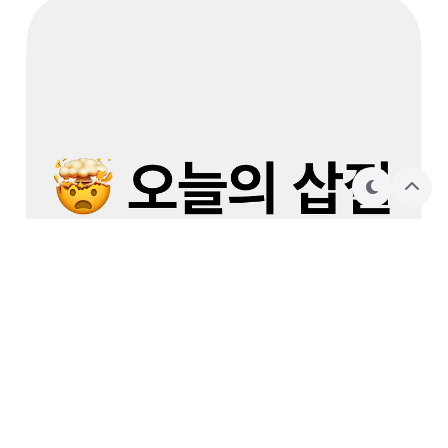
가까운 측정소 및 측정소 목록과 측정소의 정보를 조회할 수 있
다. ※ 운영계정으로 사용하고자 할 경우 에어코리아 OpenAPI
사용자 www.data.go.kr 구현하려는 앱은 총 3개의 ViewCon
troller로, 지역명을 검색할 수 있는 페이지 해당 지역의 측정소
목록을 보여주는 페이지 특정 측정소의 대기질의 상세정보를
보여주는 페이지 로 구성되어 있다. 우선 지역명을 검색할 수 있
는 페이지인 ViewController부터 살펴보자. // // ViewContr
테
상
마
단
olle..
으
로
💻 개발/오늘의 삽질
[iOS / Swift] Exception NSException * "-