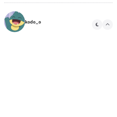
kodo_o
테
상
마
단
으
로
🍎🍏
kodo_o 님의 블로그입니다.
구독하기